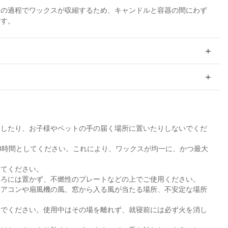
却の過程でワックスが収縮するため、キャンドルと容器の間にわず
ます。
置したり、お子様やペットの手の届く場所に置いたりしないでくだ
3時間としてください。これにより、ワックスが均一に、かつ最大
えてください。
ころには置かず、不燃性のプレートなどの上でご使用ください。
エアコンや扇風機の風、窓から入る風が当たる場所、不安定な場所
いでください。使用中はその場を離れず、就寝前には必ず火を消し