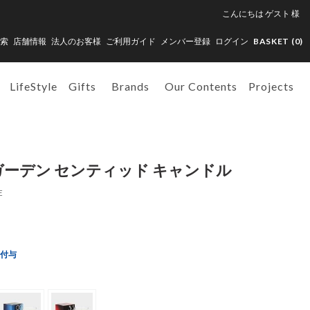
こんにちは
ゲスト
様
索
店舗情報
法人のお客様
ご利用ガイド
メンバー登録
ログイン
BASKET (
0
)
LifeStyle
Gifts
Brands
Our Contents
Projects
ド ガーデン センティッド キャンドル
E
ト付与