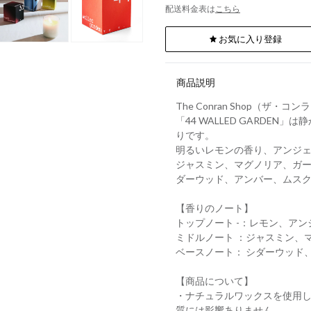
配送料金表は
こちら
お気に入り登録
商品説明
The Conran Shop（ザ
「44 WALLED GARD
りです。
明るいレモンの香り、アンジ
ジャスミン、マグノリア、ガ
ダーウッド、アンバー、ムス
【香りのノート】
トップノート -：レモン、ア
ミドルノート ：ジャスミン、
ベースノート： シダーウッド
【商品について】
・ナチュラルワックスを使用
質には影響ありません。