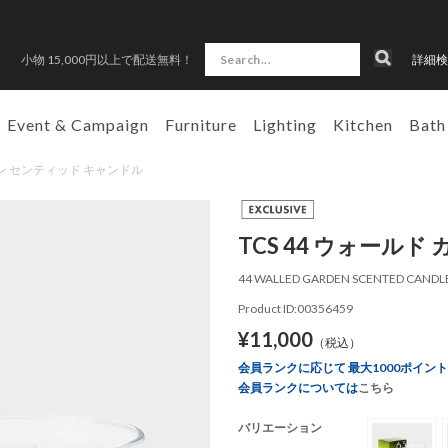
小物 15,000円以上で配送無料！
詳細検
Event & Campaign
Furniture
Lighting
Kitchen
Bath
ガーデン センティッド キャンドル
TCS 44 ウォール
44 WALLED GARDEN SCENTED CANDL
Product ID:00356459
¥11,000
（税込）
会員ランクに応じて 最大1000ポイン
会員ランクについては
こちら
バリエーション