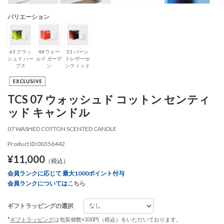
バリエーション
63 クラッ
44 ウォー
31 バーン
シュド ハー
ルド ガーデ
トレザーセ
ブス
ン
ンティッド
TCS 07 ウォッシュド コットン センティ
ッド キャンドル
07 WASHED COTTON SCENTED CANDLE
Product ID:00356442
¥11,000
（税込）
会員ランクに応じて 最大1000ポイント付与
会員ランクについては
こちら
ギフトラッピングの選択
*
ギフトラッピング
は包装個数×330円（税込）をいただいております。