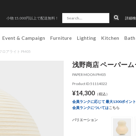
小物 15,000円以上で配送無料！
詳細検
Event & Campaign
Furniture
Lighting
Kitchen
Bath
 フロアライト PM05
浅野商店 ペーパームー
PAPER MOON PM05
Product ID:51114022
¥14,300
（税込）
会員ランクに応じて 最大1300ポイン
会員ランクについては
こちら
バリエーション