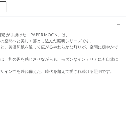
 が手掛けた「PAPER MOON」は、
代の空間へと美しく落とし込んだ照明シリーズです。
事と、美濃和紙を通して広がるやわらかな灯りが、空間に穏やかで
。
ムは、和の趣を感じさせながらも、モダンなインテリアにも自然に
デザイン性を兼ね備えた、時代を超えて愛され続ける照明です。