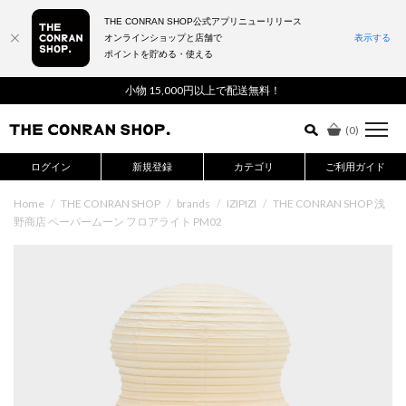
THE CONRAN SHOP公式アプリニューリリース
オンラインショップと店舗で
表示する
ポイントを貯める・使える
詳細検索はこちら
小物 15,000円以上で配送無料！
(
0
)
ログイン
新規登録
カテゴリ
ご利用ガイド
Home
/
THE CONRAN SHOP
/
brands
/
IZIPIZI
/
THE CONRAN SHOP 浅
野商店 ペーパームーン フロアライト PM02