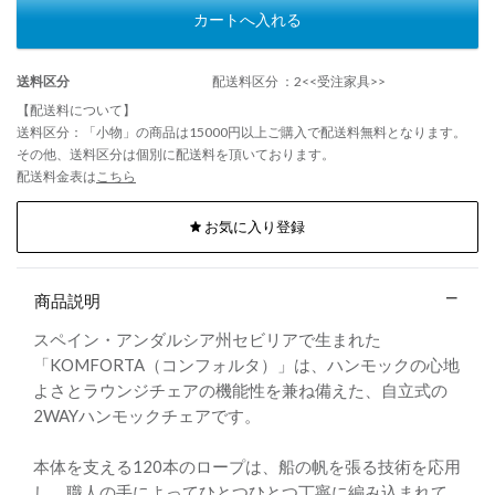
カートへ入れる
送料区分
配送料区分 ：2<<受注家具>>
【配送料について】
送料区分：「小物」の商品は15000円以上ご購入で配送料無料となります。
その他、送料区分は個別に配送料を頂いております。
配送料金表は
こちら
お気に入り登録
商品説明
スペイン・アンダルシア州セビリアで生まれた
「KOMFORTA（コンフォルタ）」は、ハンモックの心地
よさとラウンジチェアの機能性を兼ね備えた、自立式の
2WAYハンモックチェアです。
本体を支える120本のロープは、船の帆を張る技術を応用
し、職人の手によってひとつひとつ丁寧に編み込まれて