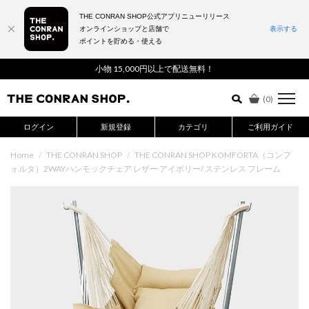
THE CONRAN SHOP公式アプリニューリリース
オンラインショップと店舗で
表示する
ポイントを貯める・使える
詳細検索はこちら
小物 15,000円以上で配送無料！
(
0
)
ログイン
新規登録
カテゴリ
ご利用ガイド
Home
/
THE CONRAN SHOP
/
THE CONRAN SHOP KOMFORTA（コンフ
ォルタ）2WAYハンモックチェア レザー アイボリー/ ステンレス フレーム