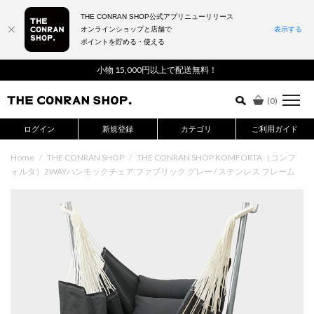
THE CONRAN SHOP公式アプリニューリリース
オンラインショップと店舗で
表示する
ポイントを貯める・使える
詳細検索はこちら
小物 15,000円以上で配送無料！
(
0
)
ログイン
新規登録
カテゴリ
ご利用ガイド
Home
/
THE CONRAN SHOP
/
THE CONRAN SHOP KOMFORTA（コンフ
ォルタ）2WAYハンモックチェア ファブリック グレー / ステンレス フレーム