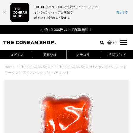
THE CONRAN SHOP公式アプリニューリリース
オンラインショップと店舗で
表示する
ポイントを貯める・使える
詳細検索はこちら
小物 15,000円以上で配送無料！
(
0
)
ログイン
新規登録
カテゴリ
ご利用ガイド
Home
/
THE CONRAN SHOP
/
THE CONRAN SHOP LEADWORKS（レッド
ワークス）アイスパック グミベア レッド