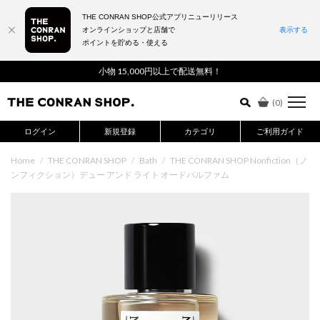
THE CONRAN SHOP公式アプリニューリリース
オンラインショップと店舗で
表示する
ポイントを貯める・使える
詳細検索はこちら
小物 15,000円以上で配送無料！
(
0
)
ログイン
新規登録
カテゴリ
ご利用ガイド
Home
/
THE CONRAN SHOP
/
Bath
/
THE CONRAN SHOP Nonfiction（ノ
ンフィクション）デュー アンド ライト オードパルファム