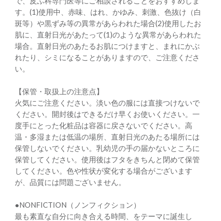
で、皮ふ科専門医等にご相談されることをおすすめしま
す。(1)使用中、赤味、はれ、かゆみ、刺激、色抜け（白
斑等）や黒ずみ等の異常があらわれた場合(2)使用したお
肌に、直射日光があたって(1)のような異常があらわれた
場合。直射日光のあたるお肌につけますと、まれにかぶ
れたり、シミになることがありますので、ご注意くださ
い。
【保管・取扱上の注意点】
火気にご注意ください。淡い色の服には直接つけないで
ください。開封後はできるだけ早くお使いください。一
度手にとった化粧品は容器に戻さないでください。高
温・多湿または低温の場所、直射日光のあたる場所には
保管しないでください。乳幼児の手の届かないところに
保管してください。使用後はフタをきちんと閉めて保管
してください。色や性状が変化する場合がございます
が、品質には問題ございません。
●NONFICTION（ノンフィクション）
最も素直な自分に向き合える時間、をテーマに誕生し