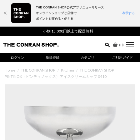
THE CONRAN SHOP公式アプリニューリリース
オンラインショップと店舗で
表示する
ポイントを貯める・使える
詳細検索はこちら
小物 15,000円以上で配送無料！
(
0
)
ログイン
新規登録
カテゴリ
ご利用ガイド
Home
/
THE CONRAN SHOP
/
Kitchen
/
THE CONRAN SHOP
PINTINOX（ピンティノックス）アイスクリームカップ 0410