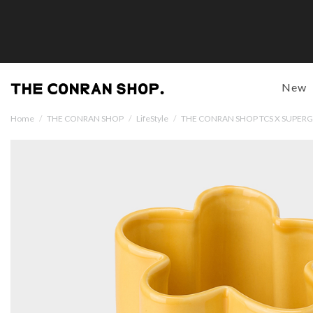
New
Home
/
THE CONRAN SHOP
/
LifeStyle
/
THE CONRAN SHOP TCS X