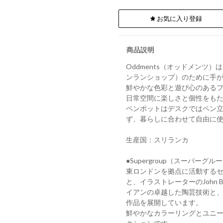
お気に入り登録
商品説明
Oddments（オッドメンツ）は、
ンランショップ）のために手
鮮やかな色彩と遊び心のある
日常空間に楽しさと個性をも
ペンポットはデスクではペン
ず、暮らしに合わせて自由に
生産国：スリランカ
●Supergroup（スーパーグル
東ロンドンを拠点に活動するセラ
と、イラストレーターのJohn
イアンの卓越した陶芸技術と
作品を展開しています。
鮮やかなカラーリングとユニ