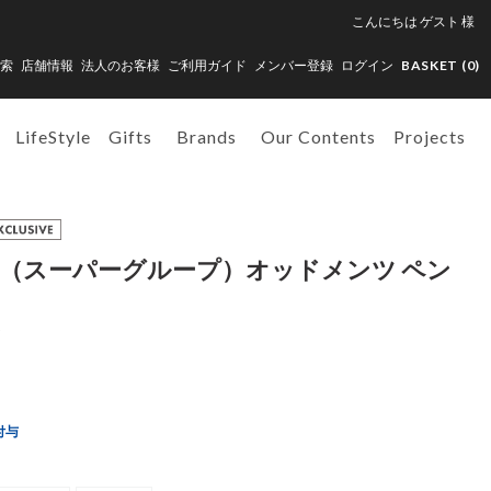
こんにちは
ゲスト
様
索
店舗情報
法人のお客様
ご利用ガイド
メンバー登録
ログイン
BASKET (
0
)
LifeStyle
Gifts
Brands
Our Contents
Projects
GROUP（スーパーグループ）オッドメンツ ペン
付与