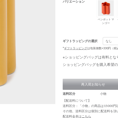
バリエーション
ペンポット マ
ンゴー
ギフトラッピングの選択
*
ギフトラッピング
は包装個数×330円（
※ショッピングバッグは有料とな
ショッピングバッグを購入希望の
再入荷お知らせ
送料区分
小物
【配送料について】
送料区分：「小物」の商品は15000
その他、送料区分は個別に配送料を頂
配送料金表は
こちら