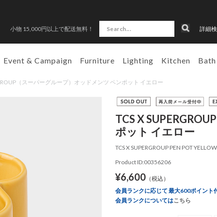
小物 15,000円以上で配送無料！
詳細検
Event & Campaign
Furniture
Lighting
Kitchen
Bath
 SUPERGROUP（スーパーグループ）オッドメンツ ペンポット イエロー
TCS X SUPER
ポット イエロー
TCS X SUPERGROUP PEN POT YELLOW
Product ID:00356206
¥6,600
（税込）
会員ランクに応じて 最大600ポイント
会員ランクについては
こちら