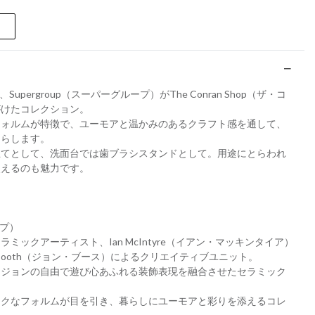
Supergroup（スーパーグループ）がThe Conran Shop（ザ・コ
がけたコレクション。
フォルムが特徴で、ユーモアと温かみのあるクラフト感を通して、
たらします。
立てとして、洗面台では歯ブラシスタンドとして。用途にとらわれ
使えるのも魅力です。
ープ）
ミックアーティスト、Ian McIntyre（イアン・マッキンタイア）
 Booth（ジョン・ブース）によるクリエイティブユニット。
、ジョンの自由で遊び心あふれる装飾表現を融合させたセラミック
ークなフォルムが目を引き、暮らしにユーモアと彩りを添えるコレ