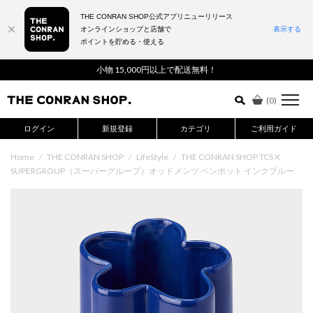
THE CONRAN SHOP公式アプリニューリリース
オンラインショップと店舗で
表示する
ポイントを貯める・使える
詳細検索はこちら
小物 15,000円以上で配送無料！
(
0
)
ログイン
新規登録
カテゴリ
ご利用ガイド
Home
/
THE CONRAN SHOP
/
LifeStyle
/
THE CONRAN SHOP TCS X
SUPERGROUP（スーパーグループ）オッドメンツ ペンポット インクブルー