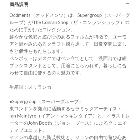
商品説明
Oddments（オッドメンツ）は、Supergroup（スーパーグ
ループ）がThe Conran Shop（ザ・コンランショップ）の
ために手がけたコレクション。
鮮やかな色彩と遊び心のあるフォルムが特徴で、ユーモ
アと温かみのあるクラフト感を通して、日常空間に楽し
さと個性をもたらします。
ペンポットはデスクではペン立てとして、洗面台では歯
ブラシスタンドとして。用途にとらわれず、暮らしに合
わせて自由に使えるのも魅力です。
生産国：スリランカ
●Supergroup（スーパーグループ）
東ロンドンを拠点に活動するセラミックアーティスト、
Ian McIntyre（イアン・マッキンタイア）と、イラストレ
ーターのJohn Booth（ジョン・ブース）によるクリエイ
ティブユニット。
イアンの卓越した陶芸技術と、ジョンの自由で遊び心あ