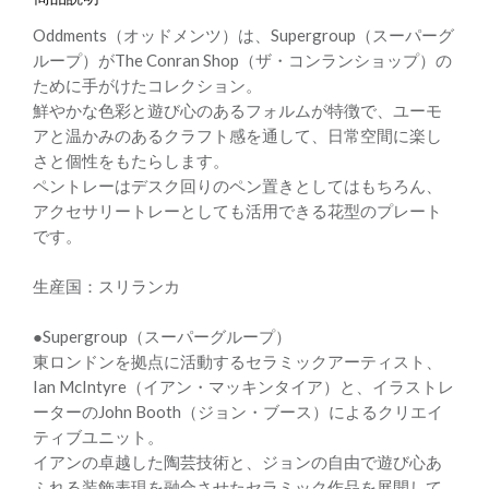
Oddments（オッドメンツ）は、Supergroup（スーパーグ
ループ）がThe Conran Shop（ザ・コンランショップ）の
ために手がけたコレクション。
鮮やかな色彩と遊び心のあるフォルムが特徴で、ユーモ
アと温かみのあるクラフト感を通して、日常空間に楽し
さと個性をもたらします。
ペントレーはデスク回りのペン置きとしてはもちろん、
アクセサリートレーとしても活用できる花型のプレート
です。
生産国：スリランカ
●Supergroup（スーパーグループ）
東ロンドンを拠点に活動するセラミックアーティスト、
Ian McIntyre（イアン・マッキンタイア）と、イラストレ
ーターのJohn Booth（ジョン・ブース）によるクリエイ
ティブユニット。
イアンの卓越した陶芸技術と、ジョンの自由で遊び心あ
ふれる装飾表現を融合させたセラミック作品を展開して