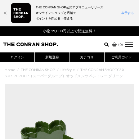
THE CONRAN SHOP公式アプリニューリリース
オンラインショップと店舗で
表示する
ポイントを貯める・使える
詳細検索はこちら
小物 15,000円以上で配送無料！
(
0
)
ログイン
新規登録
カテゴリ
ご利用ガイド
Home
/
THE CONRAN SHOP
/
LifeStyle
/
THE CONRAN SHOP TCS X
SUPERGROUP（スーパーグループ）オッドメンツ ペントレー グリーン