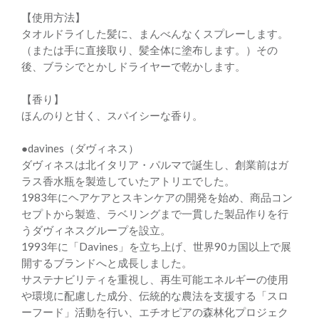
【使用方法】
タオルドライした髪に、まんべんなくスプレーします。
（または手に直接取り、髪全体に塗布します。）その
後、ブラシでとかしドライヤーで乾かします。
【香り】
ほんのりと甘く、スパイシーな香り。
●davines（ダヴィネス）
ダヴィネスは北イタリア・パルマで誕生し、創業前はガ
ラス香水瓶を製造していたアトリエでした。
1983年にヘアケアとスキンケアの開発を始め、商品コン
セプトから製造、ラベリングまで一貫した製品作りを行
うダヴィネスグループを設立。
1993年に「Davines」を立ち上げ、世界90カ国以上で展
開するブランドへと成長しました。
サステナビリティを重視し、再生可能エネルギーの使用
や環境に配慮した成分、伝統的な農法を支援する「スロ
ーフード」活動を行い、エチオピアの森林化プロジェク