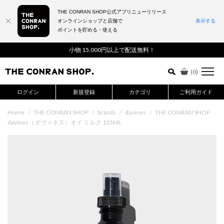
THE CONRAN SHOP公式アプリニューリリース
オンラインショップと店舗で
表示する
ポイントを貯める・使える
詳細検索はこちら
小物 15,000円以上で配送無料！
(
0
)
ログイン
新規登録
カテゴリ
ご利用ガイド
Home
/
THE CONRAN SHOP
/
brands
/
davines
/
THE CONRAN SHOP
davines（ダヴィネス）オイ ミルク 135ML