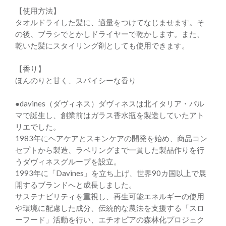
【使用方法】
タオルドライした髪に、適量をつけてなじませます。そ
の後、ブラシでとかしドライヤーで乾かします。また、
乾いた髪にスタイリング剤としても使用できます。
【香り】
ほんのりと甘く、スパイシーな香り
●davines（ダヴィネス）ダヴィネスは北イタリア・パル
マで誕生し、創業前はガラス香水瓶を製造していたアト
リエでした。
1983年にヘアケアとスキンケアの開発を始め、商品コン
セプトから製造、ラベリングまで一貫した製品作りを行
うダヴィネスグループを設立。
1993年に「Davines」を立ち上げ、世界90カ国以上で展
開するブランドへと成長しました。
サステナビリティを重視し、再生可能エネルギーの使用
や環境に配慮した成分、伝統的な農法を支援する「スロ
ーフード」活動を行い、エチオピアの森林化プロジェク