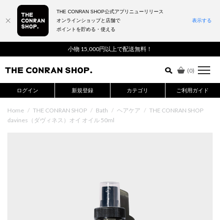
THE CONRAN SHOP公式アプリニューリリース
オンラインショップと店舗で
表示する
ポイントを貯める・使える
詳細検索はこちら
小物 15,000円以上で配送無料！
(
0
)
ログイン
新規登録
カテゴリ
ご利用ガイド
Home
/
THE CONRAN SHOP
/
Bath
/
ヘアケア
/
THE CONRAN SHOP
davines（ダヴィネス）オイ オイル 50ml