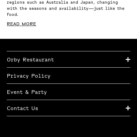
regions such as Australia and Japan, changing
with the seasons and availability—just like the
food.
READ MORE
Orby Restaurant
About Us
Privacy Policy
Access
Recruit
Event & Party
Contact Us
3rd Floor, Azabudai Hills Tower Plaza,
1-3-1 Azabudai, Minato-ku,
Tokyo 106-0041, Japan