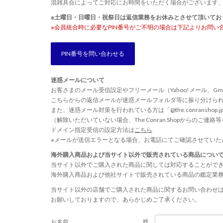
混雑具合によってご対応にお時間をいただく場合がございます
※土曜日・日曜日・祝祭日は返信業務をお休みとさせて頂いてお
※会員統合時に必要なPIN番号がご不明の場合は下記よりお問い
PIN番号を問い合わせる
迷惑メールについて
お客さまのメール受信設定やフリーメール（Yahoo!メール、Gm
こちらからの返信メールが迷惑メールフォルダ等に振り分けら
また、迷惑メール対策を行われている方は「@the.conransho
（解除いただいていない場合、The Conran Shopからのご
ドメイン指定受信の設定方法は
こちら
※メールが送信エラーとなる場合、お電話にてご確認させていた
海外購入商品および当サイト以外で販売されている商品につい
当サイト以外でご購入された商品に関しては対応することがで
海外購入商品および他社サイトで販売されている商品の鑑定業
当サイト以外の店舗でご購入された商品に関するお問い合わせ
お願いしておりますので、あらかじめご了承ください。
姓
お名前