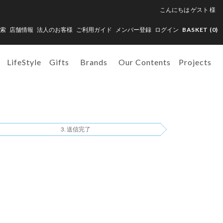
こんにちは
ゲスト
様
索
店舗情報
法人のお客様
ご利用ガイド
メンバー登録
ログイン
BASKET (
0
)
LifeStyle
Gifts
Brands
Our Contents
Projects
送信完了