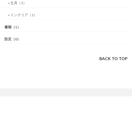
» 文具（1）
» インテリア（1）
書籍（1）
防災（0）
BACK TO TOP
ONLINE SHOP
THE CONRAN SHOP
お問い合わせ
ザ・コンランショップについて
お支払い方法について
メンバーズサービスのご案内
送料・決済手数料について
ニュース＆イベント
配送について
店舗情報
返品・交換について
採用情報