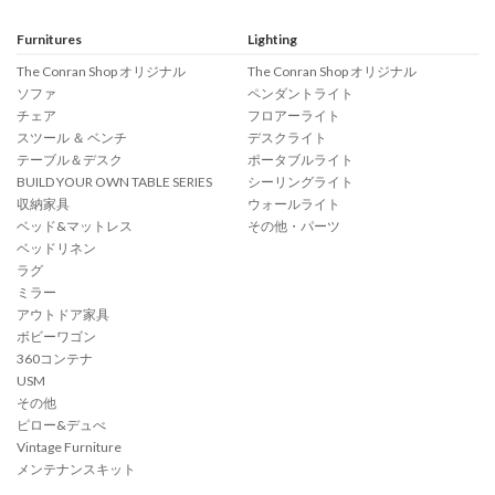
Furnitures
Lighting
The Conran Shop オリジナル
The Conran Shop オリジナル
ソファ
ペンダントライト
チェア
フロアーライト
スツール ＆ ベンチ
デスクライト
テーブル＆デスク
ポータブルライト
BUILD YOUR OWN TABLE SERIES
シーリングライト
収納家具
ウォールライト
ベッド&マットレス
その他・パーツ
ベッドリネン
ラグ
ミラー
アウトドア家具
ボビーワゴン
360コンテナ
USM
その他
ピロー&デュべ
Vintage Furniture
メンテナンスキット