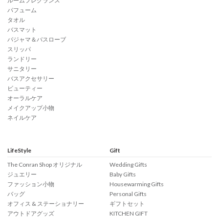
ルームフレグランス
パフューム
タオル
バスマット
パジャマ＆バスローブ
スリッパ
ランドリー
サニタリー
バスアクセサリー
ビューティー
オーラルケア
メイクアップ小物
ネイルケア
LifeStyle
Gift
The Conran Shop オリジナル
Wedding Gifts
ジュエリー
Baby Gifts
ファッション小物
Housewarming Gifts
バッグ
Personal Gifts
オフィス & ステーショナリー
ギフトセット
アウトドアグッズ
KITCHEN GIFT