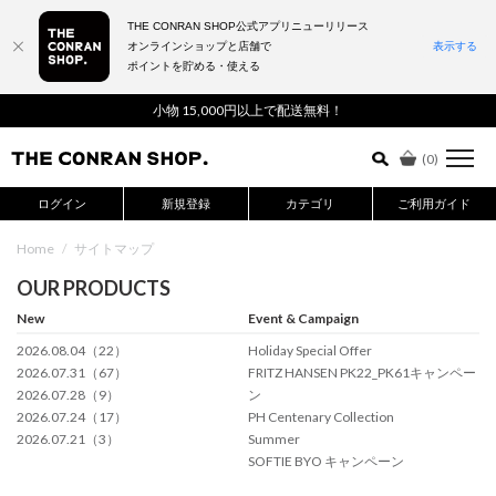
THE CONRAN SHOP公式アプリニューリリース
オンラインショップと店舗で
表示する
ポイントを貯める・使える
詳細検索はこちら
小物 15,000円以上で配送無料！
(
0
)
ログイン
新規登録
カテゴリ
ご利用ガイド
Home
/
サイトマップ
OUR PRODUCTS
New
Event & Campaign
2026.08.04（22）
Holiday Special Offer
2026.07.31（67）
FRITZ HANSEN PK22_PK61キャンペー
2026.07.28（9）
ン
2026.07.24（17）
PH Centenary Collection
2026.07.21（3）
Summer
SOFTIE BYO キャンペーン