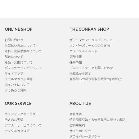
ONLINE SHOP
THE CONRAN SHOP
お問い合わせ
ザ・コンランショップについて
お支払い方法について
メンバーズサービスのご案内
送料・決済手数料について
ニュース＆イベント
配送について
店舗情報
返品・交換について
採用情報
ギフトラッピングについて
プレス・メディアお問い合わせ
サイトマップ
掲載紙から探す
メールマガジン登録
商品部への新規お取引希望のお問合せ
ポイントについて
よくあるご質問
OUR SERVICE
ABOUT US
ウェディングサービス
会社概要
法人のお客様
特定商取引法・古物営業法に基づく表記
アフターサービスについて
ご利用規約
デジタルカタログ
サイトポリシー
プライバシーポリシー