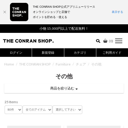
THE CONRAN SHOP公式アプリニューリリース
オンラインショップと店舗で
表示する
ポイントを貯める・使える
詳細検索はこちら
小物 15,000円以上で配送無料！
(
0
)
ログイン
新規登録
カテゴリ
ご利用ガイド
Home
/
THE CONRAN SHOP
/
Furniture
/
チェア
/
その他
その他
商品を絞り込む
25 Items