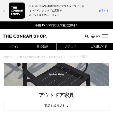
THE CONRAN SHOP公式アプリニューリリース
オンラインショップと店舗で
表示する
ポイントを貯める・使える
詳細検索はこちら
小物 15,000円以上で配送無料！
(
0
)
ログイン
新規登録
カテゴリ
ご利用ガイド
Home
/
THE CONRAN SHOP
/
Furniture
/
アウトドア家具
アウトドア家具
商品を絞り込む