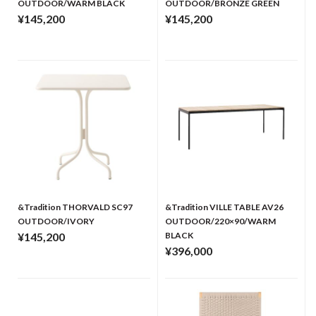
OUTDOOR/WARM BLACK
OUTDOOR/BRONZE GREEN
¥145,200
¥145,200
&Tradition THORVALD SC97
&Tradition VILLE TABLE AV26
OUTDOOR/IVORY
OUTDOOR/220×90/WARM
¥145,200
BLACK
¥396,000