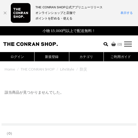
THE CONRAN SHOP公式アプリニューリリース
オンラインショップと店舗で
表示する
ポイントを貯める・使える
詳細検索はこちら
小物 15,000円以上で配送無料！
(
0
)
ログイン
新規登録
カテゴリ
ご利用ガイド
Home
/
THE CONRAN SHOP
/
LifeStyle
/
防災
該当商品が見つかりませんでした。
（0）