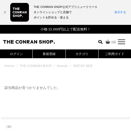
THE CONRAN SHOP公式アプリニューリリース
オンラインショップと店舗で
表示する
ポイントを貯める・使える
詳細検索はこちら
小物 15,000円以上で配送無料！
(
0
)
ログイン
新規登録
カテゴリ
ご利用ガイド
Home
/
THE CONRAN SHOP
/
brands
/
SIDE BY SIDE
該当商品が見つかりませんでした。
（0）