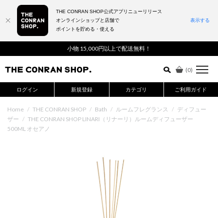
THE CONRAN SHOP公式アプリニューリリース
オンラインショップと店舗で
表示する
ポイントを貯める・使える
詳細検索はこちら
小物 15,000円以上で配送無料！
(
0
)
ログイン
新規登録
カテゴリ
ご利用ガイド
Home
/
THE CONRAN SHOP
/
Bath
/
ルームフレグランス
/
ディフュー
ザー
/
THE CONRAN SHOP LINARI（リナーリ）ルームディフューザー
500ML オセアノ