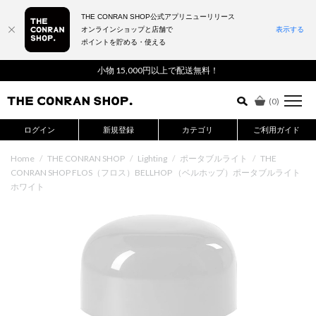
THE CONRAN SHOP公式アプリニューリリース
オンラインショップと店舗で
表示する
ポイントを貯める・使える
詳細検索はこちら
小物 15,000円以上で配送無料！
(
0
)
ログイン
新規登録
カテゴリ
ご利用ガイド
Home
/
THE CONRAN SHOP
/
Lighting
/
ポータブルライト
/
THE
CONRAN SHOP FLOS（フロス）BELLHOP （ベルホップ）ポータブルライト
ホワイト