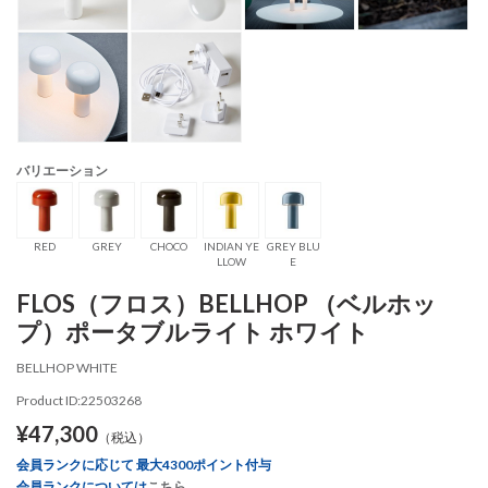
バリエーション
RED
GREY
CHOCO
INDIAN YE
GREY BLU
LLOW
E
FLOS（フロス）BELLHOP （ベルホッ
プ）ポータブルライト ホワイト
BELLHOP WHITE
Product ID:22503268
¥47,300
（税込）
会員ランクに応じて 最大4300ポイント付与
会員ランクについては
こちら