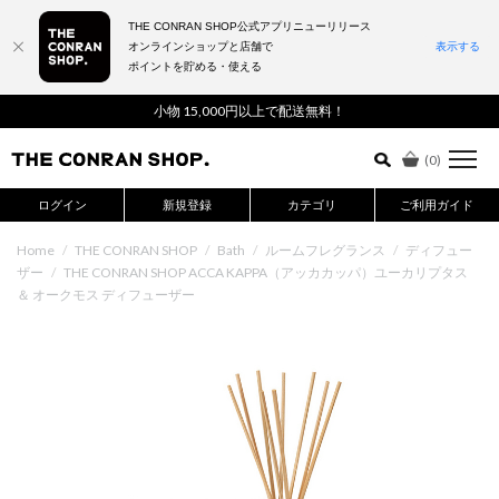
THE CONRAN SHOP公式アプリニューリリース
オンラインショップと店舗で
表示する
ポイントを貯める・使える
詳細検索はこちら
小物 15,000円以上で配送無料！
(
0
)
ログイン
新規登録
カテゴリ
ご利用ガイド
Home
/
THE CONRAN SHOP
/
Bath
/
ルームフレグランス
/
ディフュー
ザー
/
THE CONRAN SHOP ACCA KAPPA（アッカカッパ）ユーカリプタス
＆ オークモス ディフューザー