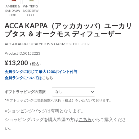
AMBER &
WHITEFIG
SANDALW
& CEDERW
OOD
OOD
ACCA KAPPA（アッカカッパ）ユーカリ
プタス ＆ オークモス ディフューザー
ACCA KAPPA EUCALYPTUS & OAKMOSS DIFFUSER
Product ID:50152223
¥13,200
（税込）
会員ランクに応じて 最大1200ポイント付与
会員ランクについては
こちら
ギフトラッピングの選択
*
ギフトラッピング
は包装個数×330円（税込）をいただいております。
※ショッピングバッグは有料となります。
ショッピングバッグを購入希望の方は
こちら
からご購入くださ
い。