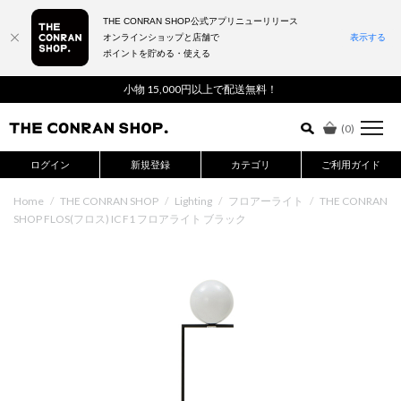
THE CONRAN SHOP公式アプリニューリリース
オンラインショップと店舗で
表示する
ポイントを貯める・使える
詳細検索はこちら
小物 15,000円以上で配送無料！
(
0
)
ログイン
新規登録
カテゴリ
ご利用ガイド
Home
/
THE CONRAN SHOP
/
Lighting
/
フロアーライト
/
THE CONRAN
SHOP FLOS(フロス) IC F1 フロアライト ブラック