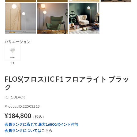
バリエーション
T1
FLOS(フロス) IC F1 フロアライト ブラッ
ク
IC F1 BLACK
Product ID:22503213
¥184,800
（税込）
会員ランクに応じて 最大16800ポイント付与
会員ランクについては
こちら