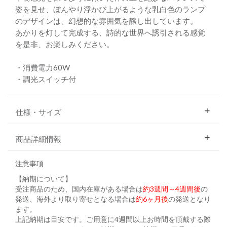
姿を見せ、ぼんやり浮かび上がるような乳白色のランプ
のデザインは、幻想的な雰囲気を醸し出しています。
あかりを灯して完成する、詩的な世界へ誘引される感覚
を是非、お楽しみください。
・消費電力60W
・調光スイッチ付
仕様・サイズ
商品詳細情報
注意事項
【納期について】
受注商品のため、国内在庫がある場合は
約3週間～4週間後
の
発送、海外より取り寄せとなる場合は
約6ヶ月後
の発送となり
ます。
上記納期は目安です。ご用意に4週間以上お時間を頂戴する際