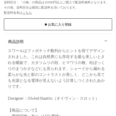
送料区分：「小物」の商品は15000円以上ご購入で配送料無料となります。
その他、送料区分は個別に配送料を頂いております。
配送料金表は
こちら
お気に入り登録
商品説明
スワールはフィボナッチ数列からヒントを得てデザイン
されました。これは自然界にも存在する最も美しいとさ
れる螺旋で、カタツムリの殻、ヒマワリの種、松ぼっく
りのまつかさなどにも見られます。シェードから漏れる
柔らかな光と影のコントラストが美しく、どこから見て
も光源となる電球が見えないよう計算しつくされたあか
りです。
Designer：Oivind Slaatto（オイヴィン・スロット）
【商品について】
・電球同梱：有り（LED 電球）