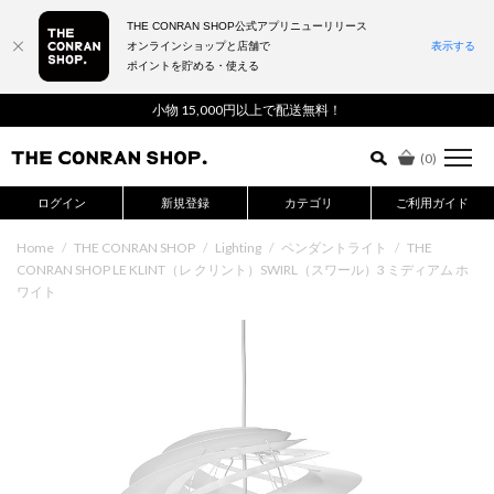
THE CONRAN SHOP公式アプリニューリリース
オンラインショップと店舗で
表示する
ポイントを貯める・使える
詳細検索はこちら
小物 15,000円以上で配送無料！
(
0
)
ログイン
新規登録
カテゴリ
ご利用ガイド
Home
/
THE CONRAN SHOP
/
Lighting
/
ペンダントライト
/
THE
CONRAN SHOP LE KLINT（レ クリント）SWIRL（スワール）3 ミディアム ホ
ワイト