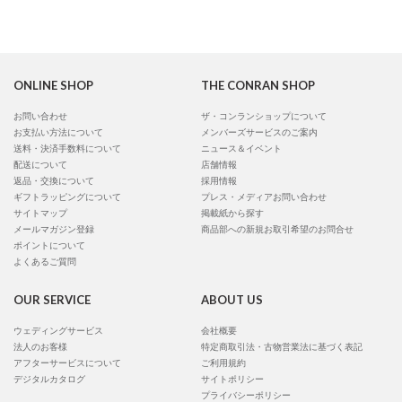
ONLINE SHOP
THE CONRAN SHOP
お問い合わせ
ザ・コンランショップについて
お支払い方法について
メンバーズサービスのご案内
送料・決済手数料について
ニュース＆イベント
配送について
店舗情報
返品・交換について
採用情報
ギフトラッピングについて
プレス・メディアお問い合わせ
サイトマップ
掲載紙から探す
メールマガジン登録
商品部への新規お取引希望のお問合せ
ポイントについて
よくあるご質問
OUR SERVICE
ABOUT US
ウェディングサービス
会社概要
法人のお客様
特定商取引法・古物営業法に基づく表記
アフターサービスについて
ご利用規約
デジタルカタログ
サイトポリシー
プライバシーポリシー