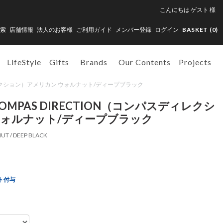
こんにちは
ゲスト
様
索
店舗情報
法人のお客様
ご利用ガイド
メンバー登録
ログイン
BASKET (
0
)
LifeStyle
Gifts
Brands
Our Contents
Projects
ンパスディレクション）アメリカン ウォルナット/ディープブラック
COMPAS DIRECTION（コンパスディレクシ
ウォルナット/ディープブラック
UT / DEEP BLACK
ト付与