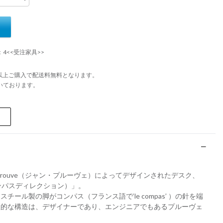
：4<<受注家具>>
円以上ご購入で配送料無料となります。
いております。
 Prouve（ジャン・プルーヴェ）によってデザインされたデスク、
（コンパスディレクション）」。
ール製の脚がコンパス（フランス語で‘le compas’ ）の針を端
理的な構造は、デザイナーであり、エンジニアでもあるプルーヴェ