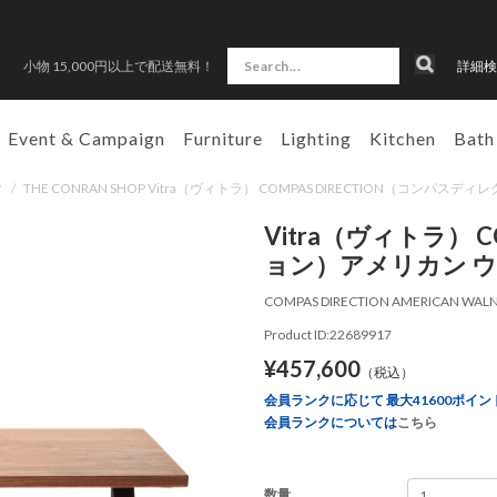
小物 15,000円以上で配送無料！
詳細検
Event & Campaign
Furniture
Lighting
Kitchen
Bath
ク
/
THE CONRAN SHOP Vitra（ヴィトラ） COMPAS DIRECTION（コ
Vitra（ヴィトラ） 
ョン）アメリカン 
COMPAS DIRECTION AMERICAN WALN
Product ID:22689917
¥457,600
（税込）
会員ランクに応じて 最大41600ポイン
会員ランクについては
こちら
数量