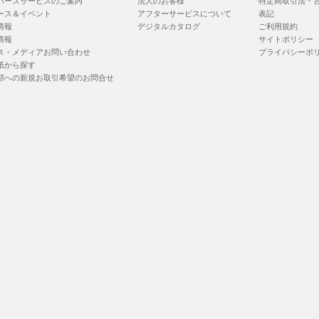
バーズサービスのご案内
法人のお客様
特定商取引法・
ース＆イベント
アフターサービスについて
表記
情報
デジタルカタログ
ご利用規約
情報
サイトポリシー
ス・メディアお問い合わせ
プライバシーポ
紙から探す
部への新規お取引希望のお問合せ