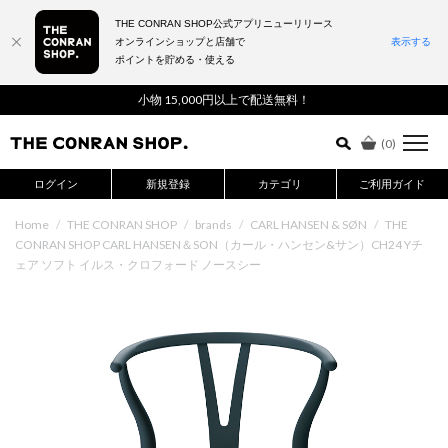
THE CONRAN SHOP公式アプリニューリリース
オンラインショップと店舗で
表示する
ポイントを貯める・使える
詳細検索はこちら
小物 15,000円以上で配送無料！
(
0
)
ログイン
新規登録
カテゴリ
ご利用ガイド
Home
/
THE CONRAN SHOP
/
brands
/
CARL HANSEN & SØN
/
THE
CONRAN SHOP CARL HANSEN＆SON（カール・ハンセン&サン）CH24 Yチ
ェア ソフト イルス・クロフォード ノースシー