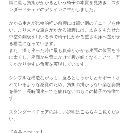
脚に最も負担がかかるという椅子の本質を見抜き、スタ
ンダードチェアのデザインに生かしました。
かかる重さが比較的軽い前脚には細い鋼のチューブを使
い、より大きな重さがかかる後脚には、太さをもたせた
中空の鋼板を用いる事で椅子にかかる重さを床へ逃がせ
る構造になっています。
また、深く座った時に最も負荷がかかる座面の位置を特
に太くし、座面から背にかけて脚が細くなることで、寄
りかかりやすい角度を実現しています。
シンプルな構造ながらも、座るとしっかりとサポートさ
れているような感覚のため、負担の掛からない楽な姿勢
を保て、長時間座っても疲れないのもこの椅子の特徴で
す。
スタンダードチェアの詳しい説明は
こちら
をご覧くださ
い。
【商品について】