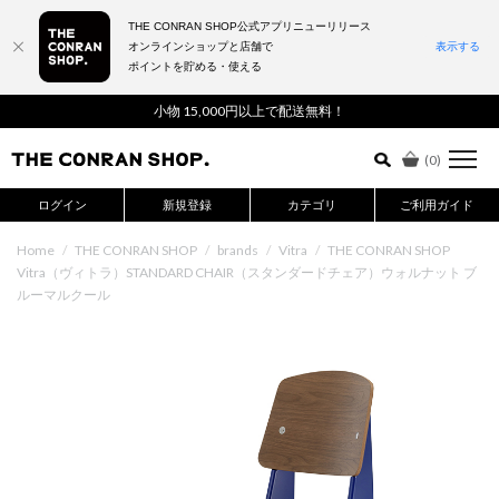
THE CONRAN SHOP公式アプリニューリリース
オンラインショップと店舗で
表示する
ポイントを貯める・使える
詳細検索はこちら
小物 15,000円以上で配送無料！
(
0
)
ログイン
新規登録
カテゴリ
ご利用ガイド
Home
/
THE CONRAN SHOP
/
brands
/
Vitra
/
THE CONRAN SHOP
Vitra（ヴィトラ）STANDARD CHAIR（スタンダードチェア）ウォルナット ブ
ルーマルクール