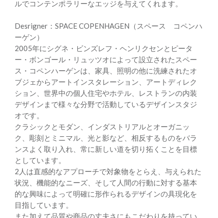
ルでコンテンポラリーなエッジを与えてくれます。
Desrigner：SPACE COPENHAGEN（スペース コペンハ
ーゲン）
2005年にシグネ・ビンズレフ・ヘンリクセンとピータ
ー・ボンゴール・リュッツオによって設立されたスペー
ス・コペンハーゲンは、家具、照明の他に洗練されたオ
ブジェからアートインスタレーション、アートディレク
ション、世界中の個人住宅やホテル、レストランの内装
デザインまで様々な分野で活動しているデザインスタジ
オです。
クラシックとモダン、インダストリアルとオーガニッ
ク、彫刻とミニマル、光と影など、相反するものをバラ
ンスよく取り入れ、常に新しい道を切り拓くことを目標
としています。
2人は直感的なアプローチで対象物をとらえ、与えられた
状況、機能的なニーズ、そして人間の行動に対する基本
的な興味によって明確に形作られるデザインの具現化を
目指しています。
また加えて品質や商品の丈夫さにもこだわりを持ってい