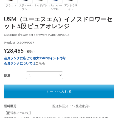
ブラウン
スティール
ミッドグレ
ジェンシャ
アントラサ
ブルー
ー
ンブルー
イト
USM（ユーエスエム）イノスドロワーセ
ット 5段 ピュアオレンジ
USM Inos drawer set 5drawers PURE ORANGE
Product ID:50999057
¥28,465
（税込）
会員ランクに応じて 最大2587ポイント付与
会員ランクについては
こちら
数量
カートへ入れる
送料区分
配送料区分 ：1<受注家具>
【配送料について】