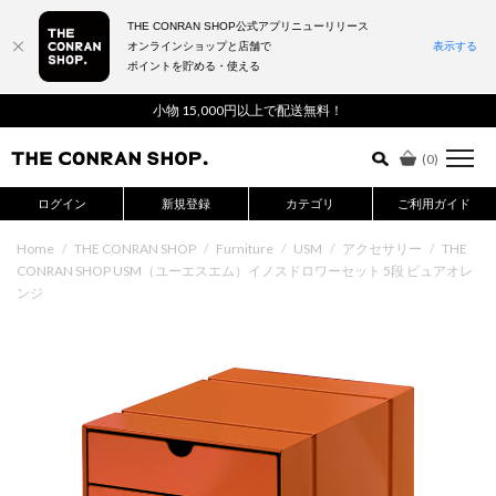
THE CONRAN SHOP公式アプリニューリリース
オンラインショップと店舗で
表示する
ポイントを貯める・使える
詳細検索はこちら
小物 15,000円以上で配送無料！
(
0
)
ログイン
新規登録
カテゴリ
ご利用ガイド
Home
/
THE CONRAN SHOP
/
Furniture
/
USM
/
アクセサリー
/
THE
CONRAN SHOP USM（ユーエスエム）イノスドロワーセット 5段 ピュアオレ
ンジ