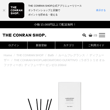
THE CONRAN SHOP公式アプリニューリリース
オンラインショップと店舗で
表示する
ポイントを貯める・使える
詳細検索はこちら
小物 15,000円以上で配送無料！
(
0
)
ログイン
新規登録
カテゴリ
ご利用ガイド
Home
/
THE CONRAN SHOP
/
Bath
/
ルームフレグランス
/
ディフュー
ザー
/
THE CONRAN SHOP LABORATORIO OLFATTIVO（ラボラトリオ オル
ファティーボ）ディフューザー ゼンゼロ 200ml