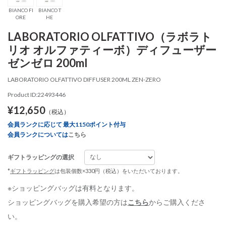
BIANCO FI
BIANCO T
ORE
HE
LABORATORIO OLFATTIVO（ラボラト
リオ オルファティーボ）ディフューザー
ゼンゼロ 200ml
LABORATORIO OLFATTIVO DIFFUSER 200ML ZEN-ZERO
Product ID:22493446
¥12,650
（税込）
会員ランクに応じて 最大1150ポイント付与
会員ランクについては
こちら
ギフトラッピングの選択
*
ギフトラッピング
は包装個数×330円（税込）をいただいております。
※ショッピングバッグは有料となります。
ショッピングバッグを購入希望の方は
こちら
からご購入くださ
い。