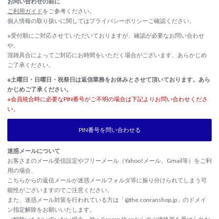
お問い合わせの前に
ご利用ガイド
をご参考ください。
個人情報の取り扱いに関しては
プライバシーポリシー
ご確認ください。
※受付順にご対応させていただいておりますが、確認が必要なお問い合わせ
や、
混雑具合によってご対応にお時間をいただく場合がございます、あらかじめ
ご了承ください。
※土曜日・日曜日・祝祭日は返信業務をお休みとさせて頂いております。あら
かじめご了承ください。
※会員統合時に必要なPIN番号がご不明の場合は下記よりお問い合わせくださ
い。
PIN番号を問い合わせる
迷惑メールについて
お客さまのメール受信設定やフリーメール（Yahoo!メール、Gmail等）をご利
用の場合、
こちらからの返信メールが迷惑メールフォルダ等に振り分けられてしまう可
能性がございますのでご注意ください。
また、迷惑メール対策を行われている方は「@the.conranshop.jp」のドメイ
ン指定解除をお願いいたします。