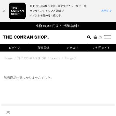
THE CONRAN SHOP公式アプリニューリリース
オンラインショップと店舗で
表示する
ポイントを貯める・使える
詳細検索はこちら
小物 15,000円以上で配送無料！
(
0
)
ログイン
新規登録
カテゴリ
ご利用ガイド
Home
/
THE CONRAN SHOP
/
brands
/
Peugeot
該当商品が見つかりませんでした。
（0）