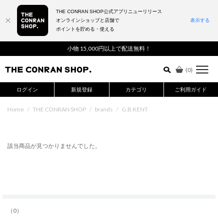
THE CONRAN SHOP公式アプリニューリリース
オンラインショップと店舗で
表示する
ポイントを貯める・使える
詳細検索はこちら
小物 15,000円以上で配送無料！
(
0
)
ログイン
新規登録
カテゴリ
ご利用ガイド
Home
/
THE CONRAN SHOP
/
brands
/
G.B.KENT
該当商品が見つかりませんでした。
（0）