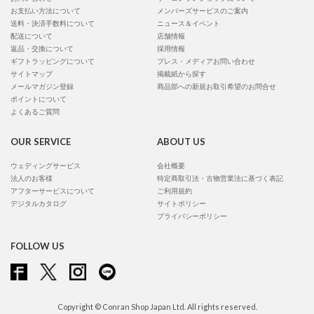
お支払い方法について
メンバーズサービスのご案内
送料・決済手数料について
ニュース＆イベント
配送について
店舗情報
返品・交換について
採用情報
ギフトラッピングについて
プレス・メディアお問い合わせ
サイトマップ
掲載紙から探す
メールマガジン登録
商品部への新規お取引希望のお問合せ
ポイントについて
よくあるご質問
OUR SERVICE
ABOUT US
ウェディングサービス
会社概要
法人のお客様
特定商取引法・古物営業法に基づく表記
アフターサービスについて
ご利用規約
デジタルカタログ
サイトポリシー
プライバシーポリシー
FOLLOW US
Copyright © Conran Shop Japan Ltd. All rights reserved.