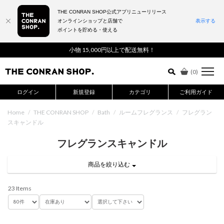
THE CONRAN SHOP公式アプリニューリリース
オンラインショップと店舗で
表示する
ポイントを貯める・使える
詳細検索はこちら
小物 15,000円以上で配送無料！
(
0
)
ログイン
新規登録
カテゴリ
ご利用ガイド
Home
/
THE CONRAN SHOP
/
Bath
/
ルームフレグランス
/
フレグラン
スキャンドル
フレグランスキャンドル
商品を絞り込む
23 Items