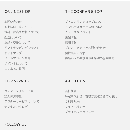
ONLINE SHOP
THE CONRAN SHOP
お問い合わせ
ザ・コンランショップについて
お支払い方法について
メンバーズサービスのご案内
送料・決済手数料について
ニュース＆イベント
配送について
店舗情報
返品・交換について
採用情報
ギフトラッピングについて
プレス・メディアお問い合わせ
サイトマップ
掲載紙から探す
メールマガジン登録
商品部への新規お取引希望のお問合せ
ポイントについて
よくあるご質問
OUR SERVICE
ABOUT US
ウェディングサービス
会社概要
法人のお客様
特定商取引法・古物営業法に基づく表記
アフターサービスについて
ご利用規約
デジタルカタログ
サイトポリシー
プライバシーポリシー
FOLLOW US