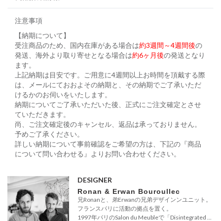
注意事項
【納期について】
受注商品のため、国内在庫がある場合は
約3週間～4週間後
の
発送、海外より取り寄せとなる場合は
約6ヶ月後
の発送となり
ます。
上記納期は目安です。ご用意に4週間以上お時間を頂戴する際
は、メールにておおよその納期と、その納期でご了承いただ
けるかのお伺いをいたします。
納期についてご了承いただいた後、正式にご注文確定とさせ
ていただきます。
尚、ご注文確定後のキャンセル、返品は承っておりません。
予めご了承ください。
詳しい納期について事前確認をご希望の方は、下記の『商品
について問い合わせる』よりお問い合わせください。
DESIGNER
Ronan & Erwan Bouroullec
兄Ronanと、弟Erwanの兄弟デザインンユニット。
フランスパリに活動の拠点を置く。
1997年パリのSalon du Meubleで「Disintegrated ...