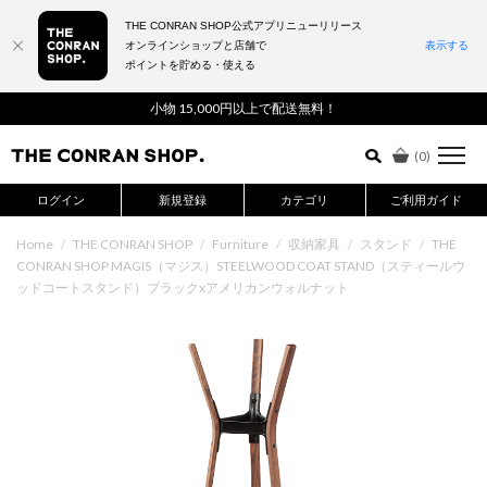
THE CONRAN SHOP公式アプリニューリリース
オンラインショップと店舗で
表示する
ポイントを貯める・使える
詳細検索はこちら
小物 15,000円以上で配送無料！
(
0
)
ログイン
新規登録
カテゴリ
ご利用ガイド
Home
/
THE CONRAN SHOP
/
Furniture
/
収納家具
/
スタンド
/
THE
CONRAN SHOP MAGIS（マジス）STEELWOOD COAT STAND（スティールウ
ッドコートスタンド）ブラックxアメリカンウォルナット