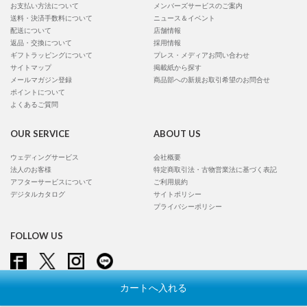
お支払い方法について
メンバーズサービスのご案内
送料・決済手数料について
ニュース＆イベント
配送について
店舗情報
返品・交換について
採用情報
ギフトラッピングについて
プレス・メディアお問い合わせ
サイトマップ
掲載紙から探す
メールマガジン登録
商品部への新規お取引希望のお問合せ
ポイントについて
よくあるご質問
OUR SERVICE
ABOUT US
ウェディングサービス
会社概要
法人のお客様
特定商取引法・古物営業法に基づく表記
アフターサービスについて
ご利用規約
デジタルカタログ
サイトポリシー
プライバシーポリシー
FOLLOW US
カートへ入れる
Copyright © Conran Shop Japan Ltd. All rights reserved.