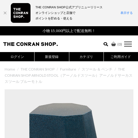
THE CONRAN SHOP公式アプリニューリリース
オンラインショップと店舗で
表示する
ポイントを貯める・使える
詳細検索はこちら
小物 15,000円以上で配送無料！
(
0
)
ログイン
新規登録
カテゴリ
ご利用ガイド
Home
/
THE CONRAN SHOP
/
Furniture
/
スツール ＆ ベンチ
/
THE
CONRAN SHOP ARNOLD STOOL（アーノルドスツール）アーノルドサーカス
スツール ブルーモトル