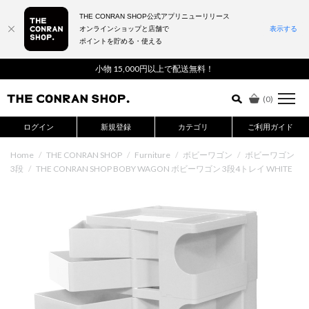
THE CONRAN SHOP公式アプリニューリリース
オンラインショップと店舗で
表示する
ポイントを貯める・使える
詳細検索はこちら
小物 15,000円以上で配送無料！
(
0
)
ログイン
新規登録
カテゴリ
ご利用ガイド
Home
/
THE CONRAN SHOP
/
Furniture
/
ボビーワゴン
/
ボビーワゴン
3段
/
THE CONRAN SHOP BOBY WAGON ボビーワゴン 3段4トレイ WHITE