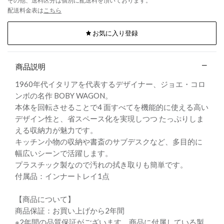
その他、送料区分は個別に配送料を頂いております。
配送料金表は
こちら
お気に入り登録
商品説明
1960年代イタリアを代表するデザイナー、ジョエ・コロ
ンボの名作 BOBY WAGON。
本体を回転させることで4 面すべてを機能的に使える高い
デザイン性と、省スペース化を実現しつつ たっぷりしま
える収納力が魅力です。
キッチン小物の収納や書斎のサブデスクなど、多目的に
幅広いシーンで活躍します。
プラスチック製なので汚れの拭き取りも簡単です。
付属品：インナートレイ1点
【商品について】
商品保証：お買い上げから2年間
※2年間の品質保証がございます。商品に付属している製