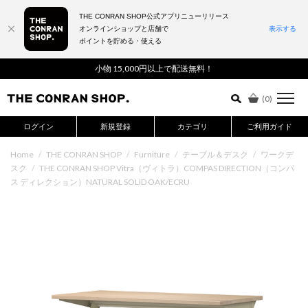
THE CONRAN SHOP公式アプリニューリリース
オンラインショップと店舗で
表示する
ポイントを貯める・使える
詳細検索はこちら
小物 15,000円以上で配送無料！
(
0
)
ログイン
新規登録
カテゴリ
ご利用ガイド
Home
/
THE CONRAN SHOP
/
Furniture
/
テーブル＆デスク
/
ワークデ
スク
/
THE CONRAN SHOP Vitra（ヴィトラ）COMPAS DIRECTION（コンパ
ス ディレクション）NATURAL SOLID OAK/ECRU