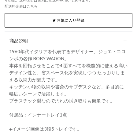
その他、送料区分は個別に配送料を頂いております。
配送料金表は
こちら
お気に入り登録
商品説明
1960年代イタリアを代表するデザイナー、ジョエ・コロ
ンボの名作 BOBY WAGON。
本体を回転させることで4 面すべてを機能的に使える高い
デザイン性と、省スペース化を実現しつつ たっぷりしま
える収納力が魅力です。
キッチン小物の収納や書斎のサブデスクなど、多目的に
幅広いシーンで活躍します。
プラスチック製なので汚れの拭き取りも簡単です。
付属品：インナートレイ1点
※イメージ画像は3段5トレイです。