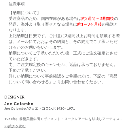
注意事項
【納期について】
受注商品のため、国内在庫がある場合は
約2週間～3週間後
の
発送、海外より取り寄せとなる場合は
約1～3ヶ月後
の発送と
なります。
上記納期は目安です。ご用意に3週間以上お時間を頂戴する際
は、メールにておおよその納期と、その納期でご了承いただ
けるかのお伺いをいたします。
納期についてご了承いただいた後、正式にご注文確定とさせ
ていただきます。
尚、ご注文確定後のキャンセル、返品は承っておりません。
予めご了承ください。
詳しい納期について事前確認をご希望の方は、下記の『商品
について問い合わせる』よりお問い合わせください。
DESIGNER
Joe Colombo
Joe Colombo /ジョエ・コロンボ 1930 - 1971
1951年に前衛美術集団モヴィメント・ヌークレアーレを結成しアーティス...
>>続きを読む