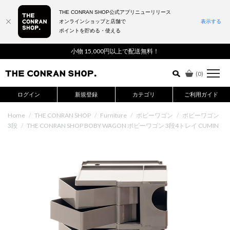
THE CONRAN SHOP公式アプリニューリリース
オンラインショップと店舗で
表示する
ポイントを貯める・使える
詳細検索はこちら
小物 15,000円以上で配送無料！
(
0
)
ログイン
新規登録
カテゴリ
ご利用ガイド
Home
/
THE CONRAN SHOP
/
Furniture
/
ボビーワゴン
/
ボビーワゴン
3段
/
THE CONRAN SHOP BOBY WAGON ボビーワゴン 3段4トレイ CUMIN