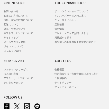
ONLINE SHOP
THE CONRAN SHOP
お問い合わせ
ザ・コンランショップについて
お支払い方法について
メンバーズサービスのご案内
送料・決済手数料について
ニュース＆イベント
配送について
店舗情報
返品・交換について
採用情報
ギフトラッピングについて
プレス・メディアお問い合わせ
サイトマップ
掲載紙から探す
メールマガジン登録
商品部への新規お取引希望のお問合せ
ポイントについて
よくあるご質問
OUR SERVICE
ABOUT US
ウェディングサービス
会社概要
法人のお客様
特定商取引法・古物営業法に基づく表記
アフターサービスについて
ご利用規約
デジタルカタログ
サイトポリシー
プライバシーポリシー
FOLLOW US