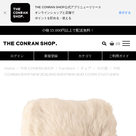
THE CONRAN SHOP公式アプリニューリリース
オンラインショップと店舗で
表示する
ポイントを貯める・使える
詳細検索はこちら
小物 15,000円以上で配送無料！
(
0
)
ログイン
新規登録
カテゴリ
ご利用ガイド
Home
/
THE CONRAN SHOP
/
Furniture
/
チェア
/
その他
/
THE
CONRAN SHOP NEW ZEALAND SHEEPSKIN SEAT COVER 37x37 LINEN