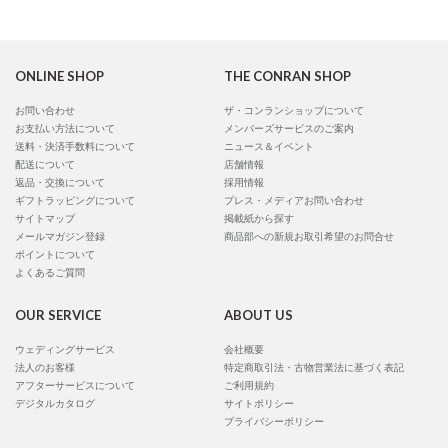
ONLINE SHOP
THE CONRAN SHOP
お問い合わせ
ザ・コンランショップについて
お支払い方法について
メンバーズサービスのご案内
送料・決済手数料について
ニュース＆イベント
配送について
店舗情報
返品・交換について
採用情報
ギフトラッピングについて
プレス・メディアお問い合わせ
サイトマップ
掲載紙から探す
メールマガジン登録
商品部への新規お取引希望のお問合せ
ポイントについて
よくあるご質問
OUR SERVICE
ABOUT US
ウェディングサービス
会社概要
法人のお客様
特定商取引法・古物営業法に基づく表記
アフターサービスについて
ご利用規約
デジタルカタログ
サイトポリシー
プライバシーポリシー