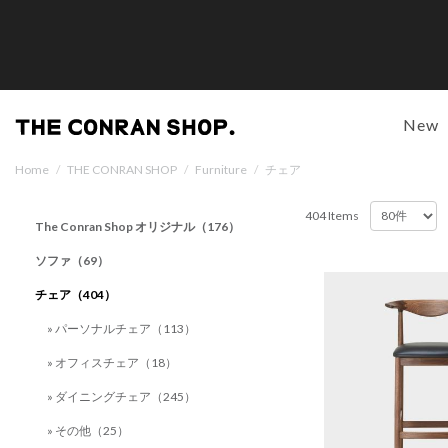
New
Home
/
THE CONRAN SHOP
/
Furniture
/
チェア
404 Items
The Conran Shop オリジナル（176）
ソファ（69）
チェア（404）
» パーソナルチェア（113）
» オフィスチェア（18）
» ダイニングチェア（245）
» その他（25）