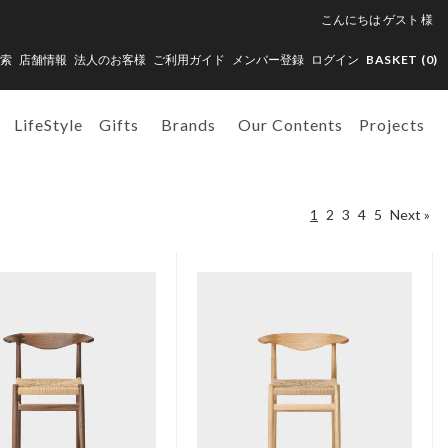
こんにちは
ゲスト
様
索
店舗情報
法人のお客様
ご利用ガイド
メンバー登録
ログイン
BASKET (
0
)
LifeStyle
Gifts
Brands
Our Contents
Projects
1
2
3
4
5
Next »