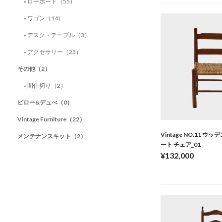
» ローボード（55）
» ワゴン（14）
» デスク・テーブル（3）
» アクセサリー（23）
その他（2）
» 間仕切り（2）
ピロー&デュべ（0）
Vintage Furniture（22）
Vintage NO.11 ウ
メンテナンスキット（2）
ート チェア_01
¥132,000