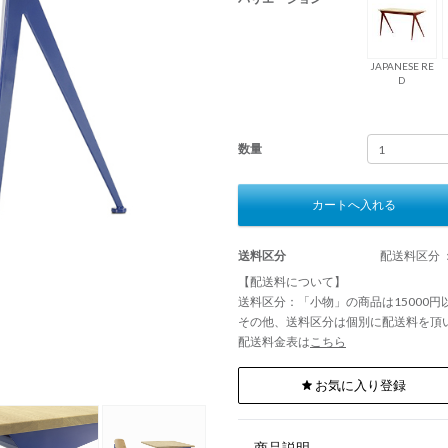
JAPANESE RE
D
数量
カートへ入れる
送料区分
配送料区分 
【配送料について】
送料区分：「小物」の商品は15000
その他、送料区分は個別に配送料を頂
配送料金表は
こちら
お気に入り登録
商品説明