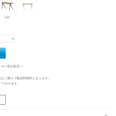
OAK
：4<<受注家具>>
円以上ご購入で配送料無料となります。
いております。