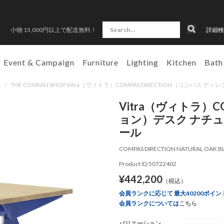
小物 15,000円以上で配送無料！
詳細検
Event & Campaign
Furniture
Lighting
Kitchen
Bath
ク
/
THE CONRAN SHOP Vitra（ヴィトラ）COMPAS DIRECTION（コ
Vitra（ヴィトラ）C
ョン）デスク ナチ
ール
COMPAS DIRECTION NATURAL OAK 
Product ID:50722402
¥442,200
（税込）
会員ランクに応じて 最大40200ポイン
会員ランクについては
こちら
バリエーション