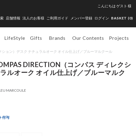
こんにちは
ゲスト
様
索
店舗情報
法人のお客様
ご利用ガイド
メンバー登録
ログイン
BASKET (
0
)
LifeStyle
Gifts
Brands
Our Contents
Projects
ンパス ディレクション）デスク ナチュラルオーク オイル仕上げ／ブルーマルクール
OMPAS DIRECTION（コンパス ディレクシ
ュラルオーク オイル仕上げ／ブルーマルク
BLEU MARCOULE
ト付与