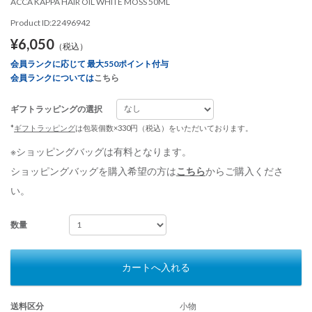
ACCA KAPPA HAIR OIL WHITE MOSS 50ML
Product ID:22496942
¥6,050
（税込）
会員ランクに応じて 最大550ポイント付与
会員ランクについては
こちら
ギフトラッピングの選択
*
ギフトラッピング
は包装個数×330円（税込）をいただいております。
※ショッピングバッグは有料となります。
ショッピングバッグを購入希望の方は
こちら
からご購入くださ
い。
数量
カートへ入れる
送料区分
小物