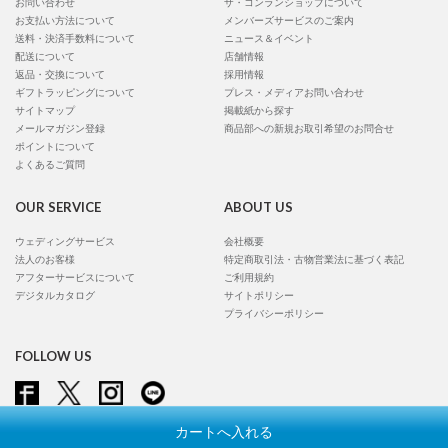
お問い合わせ
ザ・コンランショップについて
お支払い方法について
メンバーズサービスのご案内
送料・決済手数料について
ニュース＆イベント
配送について
店舗情報
返品・交換について
採用情報
ギフトラッピングについて
プレス・メディアお問い合わせ
サイトマップ
掲載紙から探す
メールマガジン登録
商品部への新規お取引希望のお問合せ
ポイントについて
よくあるご質問
OUR SERVICE
ABOUT US
ウェディングサービス
会社概要
法人のお客様
特定商取引法・古物営業法に基づく表記
アフターサービスについて
ご利用規約
デジタルカタログ
サイトポリシー
プライバシーポリシー
FOLLOW US
カートへ入れる
Copyright © Conran Shop Japan Ltd. All rights reserved.