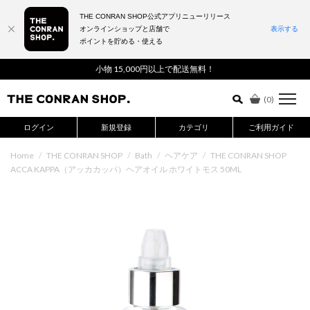
THE CONRAN SHOP公式アプリニューリリース
オンラインショップと店舗で
表示する
ポイントを貯める・使える
詳細検索はこちら
小物 15,000円以上で配送無料！
(
0
)
ログイン
新規登録
カテゴリ
ご利用ガイド
Home
/
THE CONRAN SHOP
/
Bath
/
ヘアケア
/
THE CONRAN SHOP
ACCA KAPPA（アッカカッパ）ヘアオイル ホワイトモス 50ML