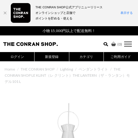
THE CONRAN SHOP公式アプリニューリリース
オンラインショップと店舗で
表示する
ポイントを貯める・使える
詳細検索はこちら
小物 15,000円以上で配送無料！
(
0
)
ログイン
新規登録
カテゴリ
ご利用ガイド
Home
/
THE CONRAN SHOP
/
Lighting
/
ペンダントライト
/
THE
CONRAN SHOP LE KLINT（レ クリント）THE LANTERN（ザ・ランタン）モ
デル101 L