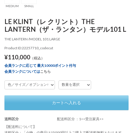
MEDIUM
SMALL
LE KLINT（レ クリント）THE
LANTERN（ザ・ランタン）モデル101 L
THE LANTERN /MODEL 101 LARGE
Product ID:22257710_codecut
¥110,000
（税込）
会員ランクに応じて 最大10000ポイント付与
会員ランクについては
こちら
カートへ入れる
送料区分
配送料区分 ：1<<受注家具>>
【配送料について】
送料区分：「小物」の商品は15000円以上ご購入で配送料無料となります。