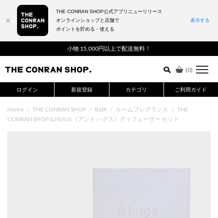
THE CONRAN SHOP公式アプリニューリリース
オンラインショップと店舗で
表示する
ポイントを貯める・使える
詳細検索はこちら
小物 15,000円以上で配送無料！
(
0
)
ログイン
新規登録
カテゴリ
ご利用ガイド
Home
/
THE CONRAN SHOP
/
Bath
/
ルームフレグランス
/
THE
CONRAN SHOP & HUGS （アンド ハグス）ディフューザー セット