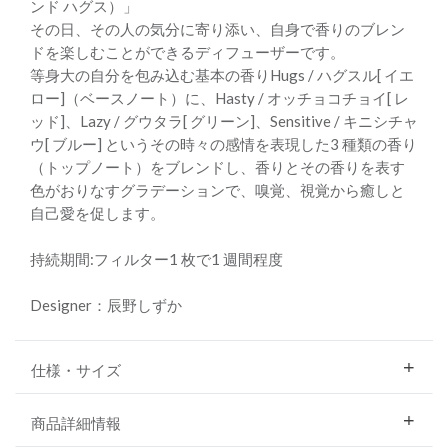
ンド ハグス）」
その日、その人の気分に寄り添い、自身で香りのブレン
ドを楽しむことができるディフューザーです。
等身大の自分を包み込む基本の香りHugs / ハグスル[ イエ
ロー]（ベースノート）に、Hasty / オッチョコチョイ[ レ
ッド]、Lazy / グウタラ[ グリーン]、Sensitive / キニシチャ
ウ[ ブルー] というその時々の感情を表現した3 種類の香り
（トップノート）をブレンドし、香りとその香りを表す
色がおりなすグラデーションで、嗅覚、視覚から癒しと
自己愛を促します。
持続期間:フィルター1 枚で1 週間程度
Designer：辰野しずか
仕様・サイズ
商品詳細情報