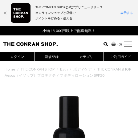
THE CONRAN SHOP公式アプリニューリリース
オンラインショップと店舗で
表示する
ポイントを貯める・使える
詳細検索はこちら
小物 15,000円以上で配送無料！
(
0
)
ログイン
新規登録
カテゴリ
ご利用ガイド
Home
/
THE CONRAN SHOP
/
Bath
/
ボディケア
/
THE CONRAN SHOP
Aesop（イソップ）プロテクティブ ボディローション SPF50