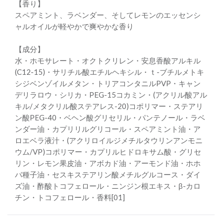
【香り】
スペアミント、ラベンダー、そしてレモンのエッセンシ
ャルオイルが軽やかで爽やかな香り
【成分】
水・ホモサレート・オクトクリレン・安息香酸アルキル
(C12-15)・サリチル酸エチルヘキシル・ｔ-ブチルメトキ
シジベンゾイルメタン・トリアコンタニルPVP・キャン
デリラロウ・シリカ・PEG-15コカミン・(アクリル酸アル
キル/メタクリル酸ステアレス-20)コポリマー・ステアリ
ン酸PEG-40・ベヘン酸グリセリル・パンテノール・ラベ
ンダー油・カプリリルグリコール・スペアミント油・ア
ロエベラ液汁・(アクリロイルジメチルタウリンアンモニ
ウム/VP)コポリマー・カプリルヒドロキサム酸・グリセ
リン・レモン果皮油・アボカド油・アーモンド油・ホホ
バ種子油・セスキステアリン酸メチルグルコース・ダイ
ズ油・酢酸トコフェロール・ニンジン根エキス・β-カロ
チン・トコフェロール・香料[01]