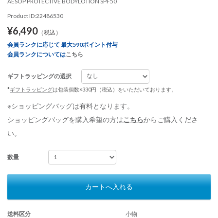
AESOP PROTECTIVE BODYLOTION SPF50
Product ID:22486530
¥6,490
（税込）
会員ランクに応じて 最大590ポイント付与
会員ランクについては
こちら
ギフトラッピングの選択
*
ギフトラッピング
は包装個数×330円（税込）をいただいております。
※ショッピングバッグは有料となります。
ショッピングバッグを購入希望の方は
こちら
からご購入くださ
い。
数量
カートへ入れる
送料区分
小物