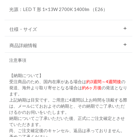
光源：LED T 形 1×13W 2700K 1400lm （E26）
仕様・サイズ
商品詳細情報
注意事項
【納期について】
受注商品のため、国内在庫がある場合は
約3週間～4週間後
の
発送、海外より取り寄せとなる場合は
約6ヶ月後
の発送となり
ます。
上記納期は目安です。ご用意に4週間以上お時間を頂戴する際
は、メールにておおよその納期と、その納期でご了承いただ
けるかのお伺いをいたします。
納期についてご了承いただいた後、正式にご注文確定とさせ
ていただきます。
尚、ご注文確定後のキャンセル、返品は承っておりません。
予めご了承ください。