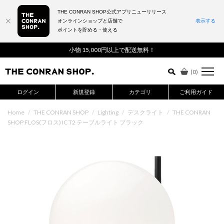
THE CONRAN SHOP公式アプリニューリリース
オンラインショップと店舗で
表示する
ポイントを貯める・使える
詳細検索はこちら
小物 15,000円以上で配送無料！
(
0
)
ログイン
新規登録
カテゴリ
ご利用ガイド
Home
/
THE CONRAN SHOP
/
Lighting
/
デスクライト
/
THE CONRAN
SHOP FLOS(フロス) IC T2 テーブルライト ブラック