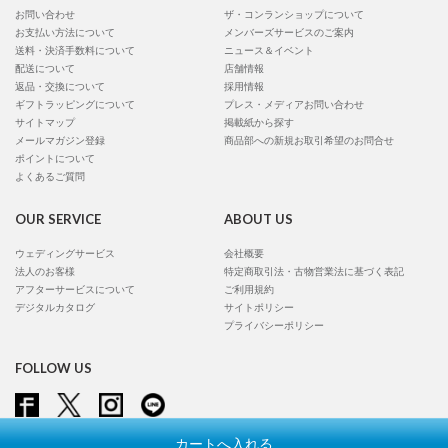
お問い合わせ
ザ・コンランショップについて
お支払い方法について
メンバーズサービスのご案内
送料・決済手数料について
ニュース＆イベント
配送について
店舗情報
返品・交換について
採用情報
ギフトラッピングについて
プレス・メディアお問い合わせ
サイトマップ
掲載紙から探す
メールマガジン登録
商品部への新規お取引希望のお問合せ
ポイントについて
よくあるご質問
OUR SERVICE
ABOUT US
ウェディングサービス
会社概要
法人のお客様
特定商取引法・古物営業法に基づく表記
アフターサービスについて
ご利用規約
デジタルカタログ
サイトポリシー
プライバシーポリシー
FOLLOW US
カートへ入れる